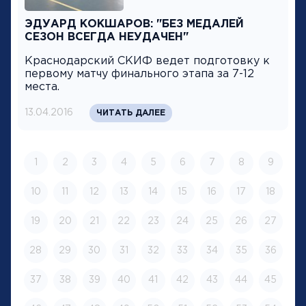
ЭДУАРД КОКШАРОВ: "БЕЗ МЕДАЛЕЙ
СЕЗОН ВСЕГДА НЕУДАЧЕН"
Краснодарский СКИФ ведет подготовку к
первому матчу финального этапа за 7-12
места.
13.04.2016
ЧИТАТЬ ДАЛЕЕ
1
2
3
4
5
6
7
8
9
10
11
12
13
14
15
16
17
18
19
20
21
22
23
24
25
26
27
28
29
30
31
32
33
34
35
36
37
38
39
40
41
42
43
44
45