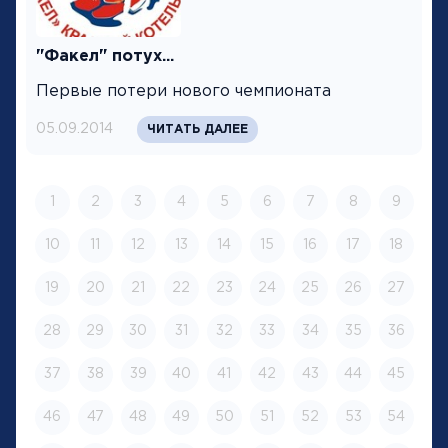
"Факел" потух...
Первые потери нового чемпионата
05.09.2014
ЧИТАТЬ ДАЛЕЕ
1
2
3
4
5
6
7
8
9
10
11
12
13
14
15
16
17
18
19
20
21
22
23
24
25
26
27
28
29
30
31
32
33
34
35
36
37
38
39
40
41
42
43
44
45
46
47
48
49
50
51
52
53
54