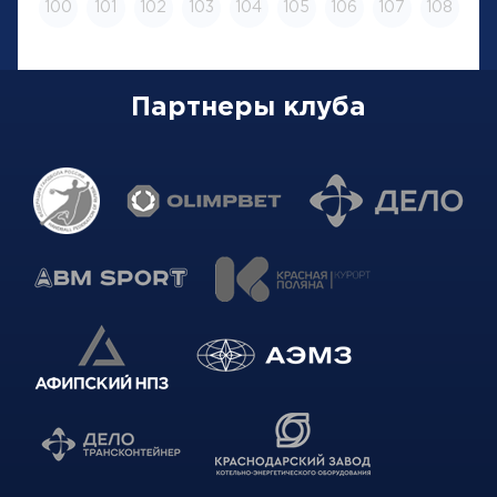
100
101
102
103
104
105
106
107
108
Партнеры клуба