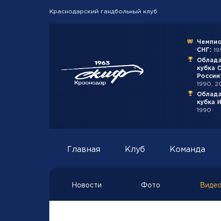
Краснодарский гандбольный клуб
Чемпио
СНГ:
199
Облад
кубка 
России
1990, 2
Облад
кубка 
1990
Главная
Клуб
Команда
Новости
Фото
Виде