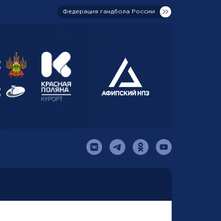
Федерация гандбола России
я
я
й
я