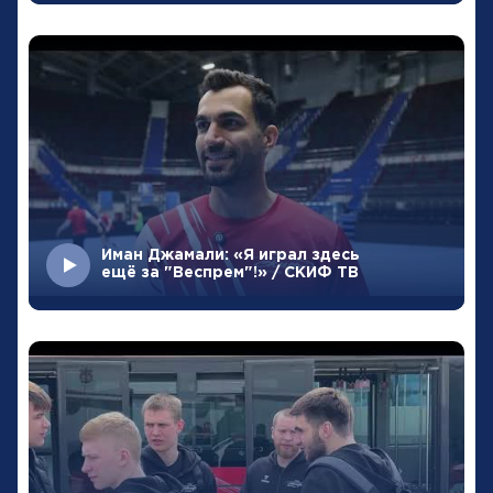
Иман Джамали: «Я играл здесь
ещё за "Веспрем"!» / СКИФ ТВ