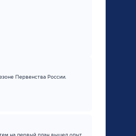
езоне Первенства России.
атем на первый план вышел опыт