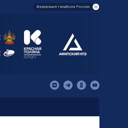
Федерация гандбола России
я
я
й
я