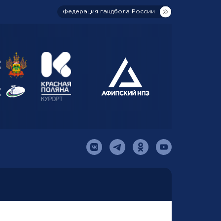
Федерация гандбола России
я
я
й
я