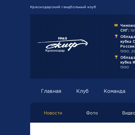
Краснодарский гандбольный клуб
Чемпио
СНГ:
199
Облад
кубка 
России
1990, 2
Облад
кубка 
1990
Главная
Клуб
Команда
Новости
Фото
Виде