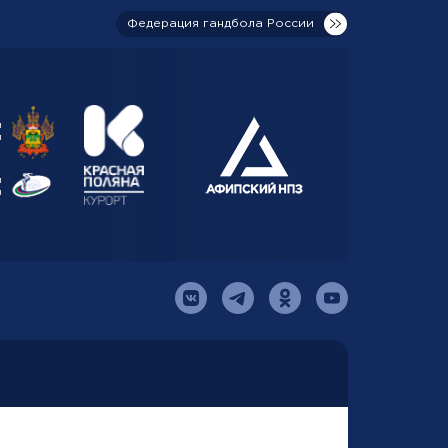
Федерация гандбола России
я
я
й
я