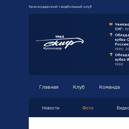
Краснодарский гандбольный клуб
Чемпио
СНГ:
199
Облад
кубка 
России
1990, 2
Облад
кубка 
1990
Главная
Клуб
Команда
Новости
Фото
Виде