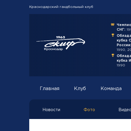
Краснодарский гандбольный клуб
Чемпио
СНГ:
199
Облад
кубка 
России
1990, 2
Облад
кубка 
1990
Главная
Клуб
Команда
Новости
Фото
Виде