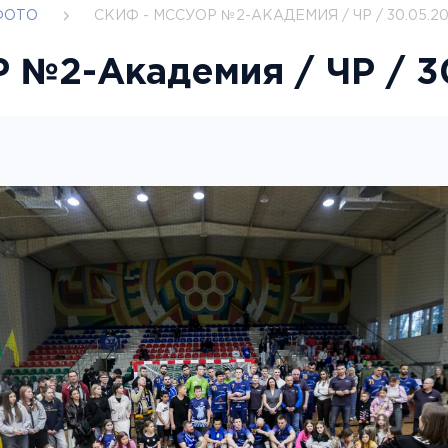
ФОТО
CКИФ - МССУОР №2-АКАДЕМИЯ / ЧР / 30.05.2
 №2-Академия / ЧР / 3