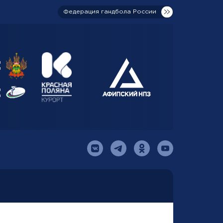
Федерация гандбола России
я
я
й
я