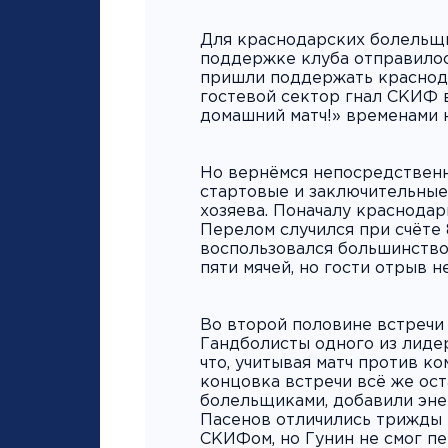
Для краснодарских болельщи
поддержке клуба отправилос
пришли поддержать краснода
гостевой сектор гнал СКИФ 
домашний матч!» временами 
Но вернёмся непосредственно
стартовые и заключительные 
хозяева. Поначалу краснодар
Перелом случился при счёте 
воспользовался большинство
пяти мячей, но гости отрыв н
Во второй половине встречи
Гандболисты одного из лиде
что, учитывая матч против к
концовка встречи всё же ос
болельщиками, добавили энер
Пасенов отличились трижды 
СКИФом, но Гунин не смог пе