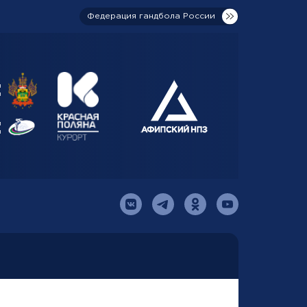
Федерация гандбола России
я
я
й
я