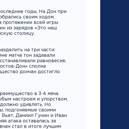
оследние годы. На Дон при
обрались своим ходом,
а протяжении всей игры
ин из зарядов «Это наш
скую столицу.
зделить на три части:
ине матча тон задавали
осстанавливали равновесие.
Ростов-Дон» сполна
ущество дончан достигло
реимущество в 3-4 мяча.
обым настроем и упорством,
 должно удивлять. Но
ы, подгоняемые своими
 Вьет, Даниил Гунин и Иван
я атака оставалась за
вчан стал в итоге лучшим