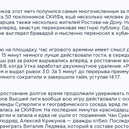
ков этот матч получился самым многочисленным за п
ь 50 поклонников СКИФа, ещё несколько человек д
рцев также несколько жителей Ростова-на-Дону. Н
вперёд, зачастую перекрикивая местную публику. Од
не выглядел бравадой и мысленно переносил в кубан
 на площадку. Час игрового времени имеет смысл ра
15 минут немного лучше действовали гости, в серед
цы раз за разом вырывались вперёд, а ростовчане в
8:8, когда Утка заработал двухминутное удаление. «
м и выдал рывок 3:0. За 5 минут до перерыва преим
емного сократили и завершили тайм, уступая 14:17.
 ростовчане долгое время продолжали удерживать п
ров Высшей лиги вообще всю игру действовали с ос
оманды Суперлиги и географического соседа, вряд ли
талась за СКИФом. На последних минутах краснодарц
гии и запала и едва не ушли от поражения. Чан Суан
подряд, Алексей Крикунов — дважды отбил. Последня
реиграть Виталия Ледяева, который в составе росто