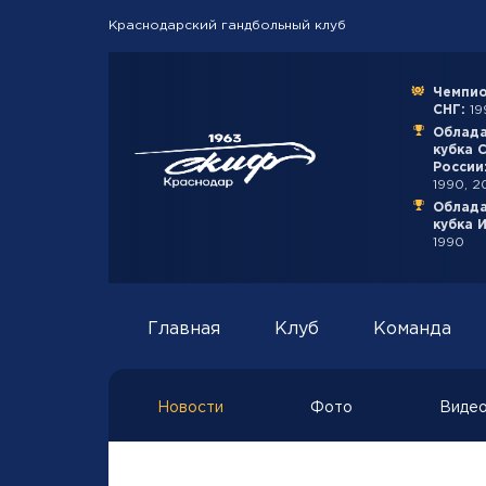
Краснодарский гандбольный клуб
Чемпио
СНГ:
199
Облад
кубка 
России
1990, 2
Облад
кубка 
1990
Главная
Клуб
Команда
Новости
Фото
Виде