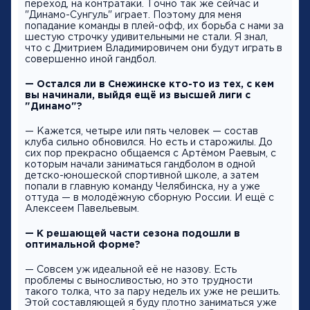
переход, на контратаки. Точно так же сейчас и
"Динамо-Сунгуль" играет. Поэтому для меня
попадание команды в плей-офф, их борьба с нами за
шестую строчку удивительными не стали. Я знал,
что с Дмитрием Владимировичем они будут играть в
совершенно иной гандбол.
— Остался ли в Снежинске кто-то из тех, с кем
вы начинали, выйдя ещё из высшей лиги с
"Динамо"?
— Кажется, четыре или пять человек — состав
клуба сильно обновился. Но есть и старожилы. До
сих пор прекрасно общаемся с Артёмом Раевым, с
которым начали заниматься гандболом в одной
детско-юношеской спортивной школе, а затем
попали в главную команду Челябинска, ну а уже
оттуда — в молодёжную сборную России. И ещё с
Алексеем Павельевым.
— К решающей части сезона подошли в
оптимальной форме?
— Совсем уж идеальной её не назову. Есть
проблемы с выносливостью, но это трудности
такого толка, что за пару недель их уже не решить.
Этой составляющей я буду плотно заниматься уже