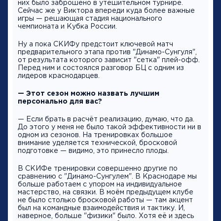
них было заброшено в утешительном турнире.
Сейчас же у Виктора впереди куда более важные
игры — решающая стадия национального
чемпионата и Кубка России.
Ну а пока СКИФу предстоит ключевой матч
предварительного этапа против "Динамо-Сунгуля",
от результата которого зависит "сетка" плей-офф.
Перед ним и состоялся разговор БЦ с одним из
лидеров краснодарцев.
— Этот сезон можно назвать лучшим
персонально для вас?
— Если брать в расчёт реализацию, думаю, что да.
До этого у меня не было такой эффективности ни в
одном из сезонов. На тренировках большое
внимание уделяется технической, бросковой
подготовке — видимо, это принесло плоды.
В СКИФе тренировки совершенно другие по
сравнению с "Динамо-Сунгулем". В Краснодаре мы
больше работаем с упором на индивидуальное
мастерство, на связки. В моём предыдущем клубе
не было столько бросковой работы — там акцент
был на командные взаимодействия и тактику. И,
наверное, больше "физики" было. Хотя её и здесь