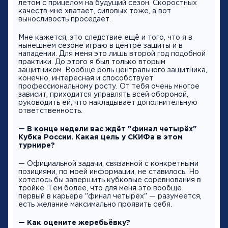
летом с прицелом на будущий сезон. Скоростных
качеств мне хватает, силовых тоже, а вот
выносливость проседает.
Мне кажется, это следствие ещё и того, что я в
нынешнем сезоне играю в центре защиты и в
нападении. Для меня это лишь второй год подобной
практики. До этого я был только вторым
защитником. Вообще роль центрального защитника,
конечно, интересная и способствует
профессиональному росту. От тебя очень многое
зависит, приходится управлять всей обороной,
руководить ей, что накладывает дополнительную
ответственность.
— В конце недели вас ждёт "финал четырёх"
Кубка России. Какая цель у СКИФа в этом
турнире?
— Официальной задачи, связанной с конкретными
позициями, по моей информации, не ставилось. Но
хотелось бы завершить кубковые соревнования в
тройке. Тем более, что для меня это вообще
первый в карьере "финал четырёх" — разумеется,
есть желание максимально проявить себя.
— Как оцените жеребьёвку?