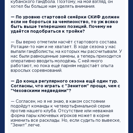
кубанского гандбола. Поэтому, на мой взгляд, он
хотел бы больше нам уделять внимания.
— По уровню стартовой семёрки СКИФ должен
если не бороться за чемпионство, то уж всяко
быть выше теперешних позиций. Почему не
удаётся подобраться к тройке?
— Вы верно отметили насчёт стартового состава.
Ротации-то нам и не хватает. В ходе сезона у нас
выпали гандболисты, на которых мы рассчитывали. У
нас были равноценные замены, а теперь приходится
оперативно вводить молодёжь. С ней много
работают, но пока ещё парням недостаёт опыта
взрослых соревнований.
— До конца регулярного сезона ещё один тур.
Согласны, что играть с "Зенитом" проще, чем с
"Чеховскими медведями"?
— Согласен, но я не знаю, в каком состоянии
подойдут команды к четвертьфинальной серии
против нашего клуба. Отсутствие или неважная
форма пары ключевых игроков может в корне
изменить все расклады. Но, если судить по вывеске,
"Зенит" легче.