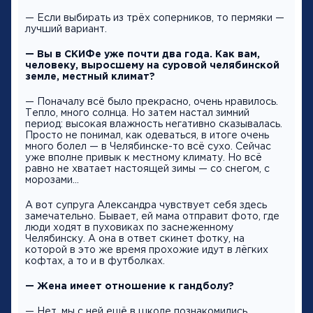
— Если выбирать из трёх соперников, то пермяки —
лучший вариант.
— Вы в СКИФе уже почти два года. Как вам,
человеку, выросшему на суровой челябинской
земле, местный климат?
— Поначалу всё было прекрасно, очень нравилось.
Тепло, много солнца. Но затем настал зимний
период: высокая влажность негативно сказывалась.
Просто не понимал, как одеваться, в итоге очень
много болел — в Челябинске-то всё сухо. Сейчас
уже вполне привык к местному климату. Но всё
равно не хватает настоящей зимы — со снегом, с
морозами…
А вот супруга Александра чувствует себя здесь
замечательно. Бывает, ей мама отправит фото, где
люди ходят в пуховиках по заснеженному
Челябинску. А она в ответ скинет фотку, на
которой в это же время прохожие идут в лёгких
кофтах, а то и в футболках.
— Жена имеет отношение к гандболу?
— Нет, мы с ней ещё в школе познакомились.