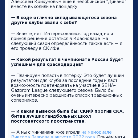
Алексеем Крикуновым ещё в челябинском "Динамо"
вместе выходили на площадку.
— В ходе отлично складывающегося сезона
другие клубы звали к себе?
— Знаете, нет. Интересовались год назад, но я
принял решение остаться в Краснодаре. На
следующий сезон определённость также есть — я
его проведу в СКИФе.
— Какой результат в чемпионате России будет
успешным для краснодарцев?
— Планируем попасть в пятёрку. Это будет лучшим
результатом для клуба за последние годы и даст
возможность претендовать на участие в SEHA-
Gazprom League следующего сезона. Было бы
очень интересно расширить список традиционных
соперников.
— И какая вывеска была бы: СКИФ против СКА,
битва лучших гандбольных школ
постсоветского пространства!
— А мы с минчанами уже играли
на мемориале
Виктора Лаврова в августе 2022 года
. Причём матч